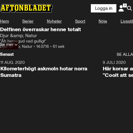
Logga in
Hem
Serier
Nyheter
Sport
Nöje
Livsstil
Delfinen överraskar henne totalt
Djur &amp; Natur
"Åh herregud vad gulligt"
Se mer
Djur &amp; Natur
•
14.07.16
•
61 sek
Senast
SE ALLA
11 AUG. 2020
0:41
9 JULI 2020
Kilometerhögt askmoln hotar norra
Här korsar 
Sumatra
"Coolt att s