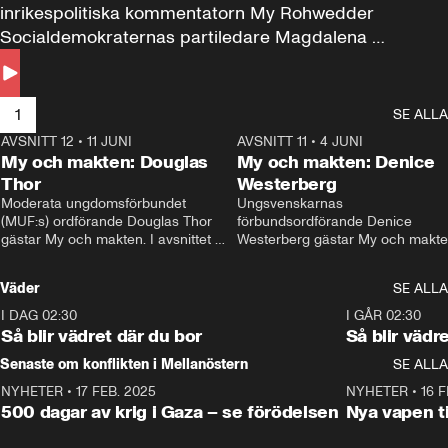
inrikespolitiska kommentatorn My Rohwedder 
Socialdemokraternas partiledare Magdalena 
Andersson till svars.
1
SE ALLA
AVSNITT 12
•
11 JUNI
26:27
AVSNITT 11
•
4 JUNI
2
My och makten: Douglas
My och makten: Denice
Thor
Westerberg
Moderata ungdomsförbundet 
Ungsvenskarnas 
(MUF:s) ordförande Douglas Thor 
förbundsordförande Denice 
gästar My och makten. I avsnittet 
Westerberg gästar My och makten.
diskuteras tonårsutvisningarna och 
avsnittet diskuteras migrationsfrå
hur Moderaterna ska locka väljare till 
och hur SD ska locka kvinnliga 
Väder
SE ALLA
valet i höst. 
väljare. 
I DAG 02:30
1:06
I GÅR 02:30
Så blir vädret där du bor
Så blir vädr
Senaste om konflikten i Mellanöstern
SE ALLA
NYHETER
•
17 FEB. 2025
0:45
NYHETER
•
16 F
500 dagar av krig i Gaza – se förödelsen
Nya vapen ti