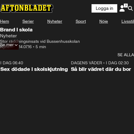
Logga in
Hem
Serier
Nyheter
Sport
Nöje
Livsstil
Brand i skola
Nyheter
Stor räddningsinsats vid Bussenhusskolan
Se mer
Nyheter
•
14.07.16
•
5 min
SE ALLA
I DAG 06:40
0:47
DAGENS VÄDER
•
I DAG 02:30
Sex dödade i skolskjutning
Så blir vädret där du bor