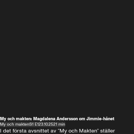
My och makten: Magdalena Andersson om Jimmie-hånet
My och makten
S1 E1
23.10.25
21 min
I det första avsnittet av ”My och Makten” ställer 