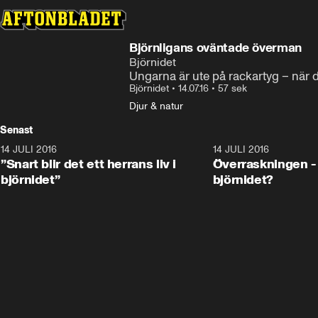
Björnligans oväntade överman
Björnidet
Ungarna är ute på rackartyg – när de
Björnidet
•
14.07.16
•
57 sek
Djur & natur
Senast
14 JULI 2016
3:00
14 JULI 2016
”Snart blir det ett herrans liv i
Överraskningen - 
björnidet”
björnidet?