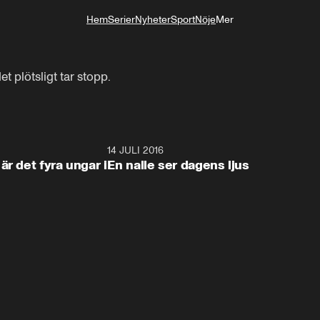
Hem
Serier
Nyheter
Sport
Nöje
Mer
Livsstil
t plötsligt tar stopp.
4:31
14 JULI 2016
1:0
är det fyra ungar i
En nalle ser dagens ljus