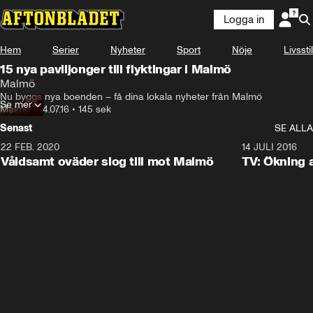
Logga in
Hem
Serier
Nyheter
Sport
Nöje
Livsstil
15 nya paviljonger till flyktingar i Malmö
Malmö
Nu byggs nya boenden – få dina lokala nyheter från Malmö
Se mer
Malmö
•
14.07.16
•
145 sek
Senast
SE ALLA
22 FEB. 2020
0:35
14 JULI 2016
Våldsamt oväder slog till mot Malmö
TV: Ökning a