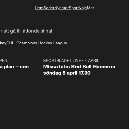
Hem
Serier
Nyheter
Sport
Nöje
Mer
Livsstil
att gå till åttondelsfinal
ckey
CHL, Champions Hockey League
PRIL
1:03
SPORTBLADET LIVE
•
4 APRIL
1:0
va plan – sen
Missa inte: Red Bull Homerun
söndag 5 april 17.30