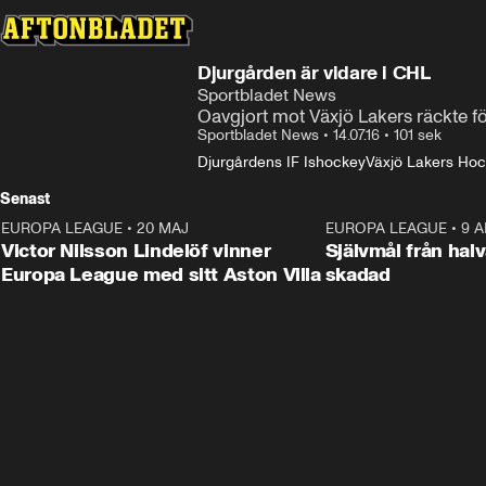
Djurgården är vidare i CHL
Sportbladet News
Oavgjort mot Växjö Lakers räckte för 
Sportbladet News
•
14.07.16
•
101 sek
Djurgårdens IF Ishockey
Växjö Lakers Ho
Senast
EUROPA LEAGUE
•
20 MAJ
1:32
EUROPA LEAGUE
•
9 A
Victor Nilsson Lindelöf vinner
Självmål från hal
Europa League med sitt Aston Villa
skadad