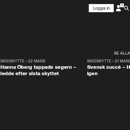
Logga in
SE ALLA
9
SKIDSKYTTE
•
22 MARS
0:55
SKIDSKYTTE
•
21 MAR
Hanna Öberg tappade segern –
Svensk succé – 
ledde efter sista skyttet
igen