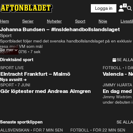
Logga in
Hem
Serier
Nyheter
Sport
Nöje
Livsstil
Johanna Bundsen – #insidehandbollslandslaget
Sport
Sportbladet följer med det svenska handbollslandslaget på en exklusiv 
resa med VM som mål
Se mer
Sport
•
14.07.16
•
7 sek
Direktsänd sport
SE ALLA
SPORT LIVE
FOTBOLL
•
I D
LIVE
Plus
Plus
Eintracht Frankfurt – Malmö
Valencia - 
Nya avsnitt →
SPORT
•
7 JUNI
16:36
JIMMY HJÄRTA
Gör löptester med Andreas Almgren
En dag med 
Jimmy Wixtröm 
under debuten i
Senaste sportklippen
SE ALLA
ALLSVENSKAN
•
FÖR 7 MIN SEN
0:37
FOTBOLL
•
FÖR 22 MIN SEN