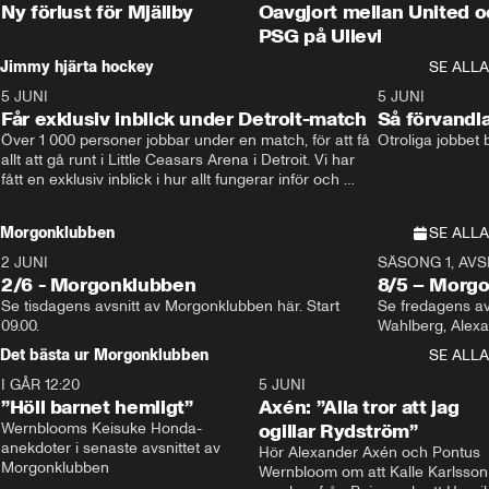
Ny förlust för Mjällby
Oavgjort mellan United o
PSG på Ullevi
Jimmy hjärta hockey
SE ALLA
5 JUNI
11:14
5 JUNI
Får exklusiv inblick under Detroit-match
Så förvandl
Över 1 000 personer jobbar under en match, för att få 
Otroliga jobbet
allt att gå runt i Little Ceasars Arena i Detroit. Vi har 
fått en exklusiv inblick i hur allt fungerar inför och 
under match i världens bästa hockeyliga
Morgonklubben
SE ALLA
2 JUNI
SÄSONG 1, AVSN
2/6 - Morgonklubben
8/5 – Morg
Se tisdagens avsnitt av Morgonklubben här. Start 
Se fredagens av
09.00. 
Det bästa ur Morgonklubben
SE ALLA
I GÅR 12:20
1:14
5 JUNI
”Höll barnet hemligt”
Axén: ”Alla tror att jag
Wernblooms Keisuke Honda-
ogillar Rydström”
anekdoter i senaste avsnittet av 
Hör Alexander Axén och Pontus 
Morgonklubben
Wernbloom om att Kalle Karlsson 