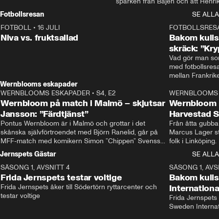
sparken från Bajen och att Henrik
Rydström tar över
Fotbollsresan
SE ALLA
FOTBOLL
•
16 JULI
0:44
FOTBOLLSRES
Niva vs. fruktsallad
Bakom kulis
skräck: ”Kry
Vad gör man som
med fotbollsres
Wernblooms eskapader
WERNBLOOMS ESKAPADER
•
S4, E2
38:23
WERNBLOOMS 
Wernbloom på match i Malmö – skjutsar
Wernbloom 
Jansson: ”Färdtjänst”
Harvestad 
Pontus Wernbloom är i Malmö och grottar i det 
Från åtta gubbar 
skånska självförtroendet med Björn Ranelid, går på 
Marcus Lager sta
MFF-match med komikern Simon ”Chippen” Svensson 
folk i Linköping
och hjälper skadade stjärnbacken Pontus Jansson 
och Wernbloom kl
Jernspets Gästar
SE ALLA
hem. 
SÄSONG 1, AVSNITT 4
13:37
SÄSONG 1, AVS
Frida Jernspets testar voltige
Bakom kuli
Frida Jernspets åker till Södertörn ryttarcenter och 
Internation
testar voltige
Frida Jernspets 
Sweden Interna