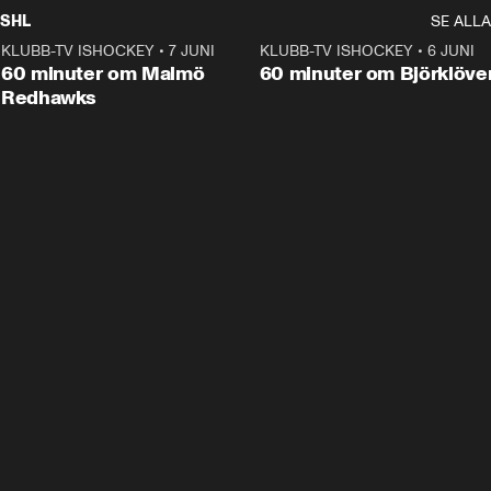
SHL
SE ALLA
KLUBB-TV ISHOCKEY
•
7 JUNI
1:02:53
KLUBB-TV ISHOCKEY
•
6 JUNI
1:0
Plus
60 minuter om Malmö
60 minuter om Björklöve
Redhawks