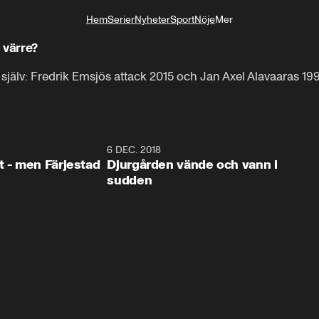
Hem
Serier
Nyheter
Sport
Nöje
Mer
Livsstil
 värre?
själv: Fredrik Emsjös attack 2015 och Jan Axel Alavaaras 19
0:35
6 DEC. 2018
0:5
t - men Färjestad
Djurgården vände och vann i
sudden