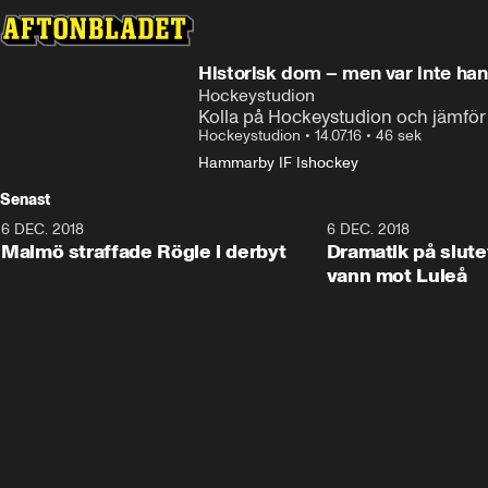
Historisk dom – men var inte han
Hockeystudion
Kolla på Hockeystudion och jämför 
Hockeystudion
•
14.07.16
•
46 sek
Hammarby IF Ishockey
Senast
6 DEC. 2018
0:50
6 DEC. 2018
Malmö straffade Rögle i derbyt
Dramatik på slute
vann mot Luleå