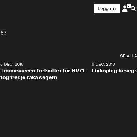
Logga in
98?
SE ALLA
6
6 DEC. 2018
0:50
6 DEC. 2018
Tränarsuccén fortsätter för HV71 -
Linköping besegr
tog tredje raka segern