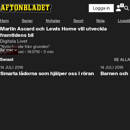
Logga in
Hem
Serier
Nyheter
Sport
Nöje
Livsstil
Martin Ascard och Lewis Horne vill utveckla
framtidens bil
Digitala Livet
"Nytänkande från grunden"
Se mer
Digitala Livet
•
14.07.16
•
3 min
Senast
SE ALLA
14 JULI 2016
1:22
14 JULI 2016
Smarta lådorna som hjälper oss i röran
Barnen och