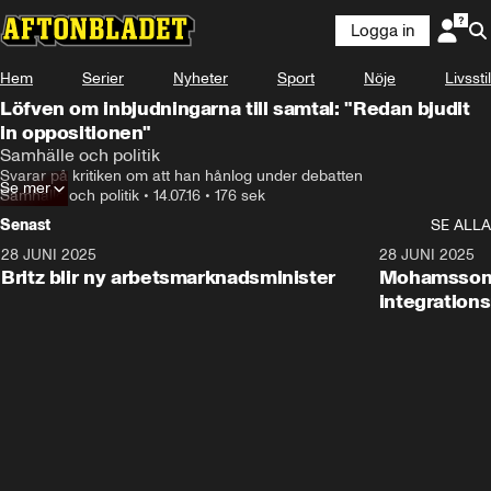
Logga in
Hem
Serier
Nyheter
Sport
Nöje
Livsstil
Löfven om inbjudningarna till samtal: "Redan bjudit
in oppositionen"
Samhälle och politik
Svarar på kritiken om att han hånlog under debatten
Se mer
Samhälle och politik
•
14.07.16
•
176 sek
Senast
SE ALLA
28 JUNI 2025
1:48
28 JUNI 2025
Britz blir ny arbetsmarknadsminister
Mohamsson b
integration