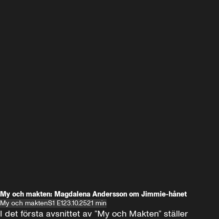
My och makten: Magdalena Andersson om Jimmie-hånet
My och makten
S1 E1
23.10.25
21 min
I det första avsnittet av ”My och Makten” ställer 