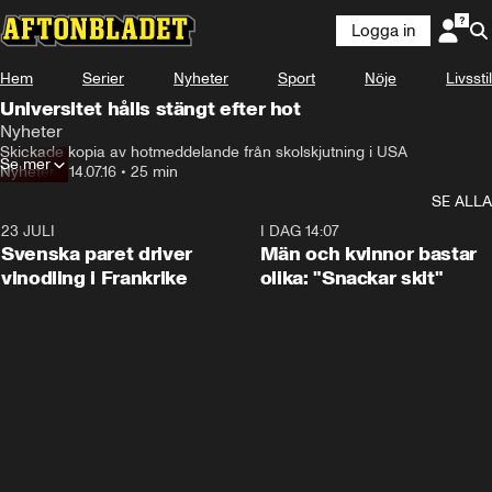
Logga in
Hem
Serier
Nyheter
Sport
Nöje
Livsstil
Universitet hålls stängt efter hot
Nyheter
Skickade kopia av hotmeddelande från skolskjutning i USA
Se mer
Nyheter
•
14.07.16
•
25 min
SE ALLA
23 JULI
1:52
I DAG 14:07
Svenska paret driver
Män och kvinnor bastar
vinodling i Frankrike
olika: "Snackar skit"