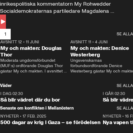
inrikespolitiska kommentatorn My Rohwedder 
Socialdemokraternas partiledare Magdalena 
Andersson till svars.
1
SE ALLA
AVSNITT 12
•
11 JUNI
26:27
AVSNITT 11
•
4 JUNI
2
My och makten: Douglas
My och makten: Denice
Thor
Westerberg
Moderata ungdomsförbundet 
Ungsvenskarnas 
(MUF:s) ordförande Douglas Thor 
förbundsordförande Denice 
gästar My och makten. I avsnittet 
Westerberg gästar My och makten.
diskuteras tonårsutvisningarna och 
avsnittet diskuteras migrationsfrå
hur Moderaterna ska locka väljare till 
och hur SD ska locka kvinnliga 
Väder
SE ALLA
valet i höst. 
väljare. 
I DAG 02:30
1:06
I GÅR 02:30
Så blir vädret där du bor
Så blir vädr
Senaste om konflikten i Mellanöstern
SE ALLA
NYHETER
•
17 FEB. 2025
0:45
NYHETER
•
16 F
500 dagar av krig i Gaza – se förödelsen
Nya vapen ti