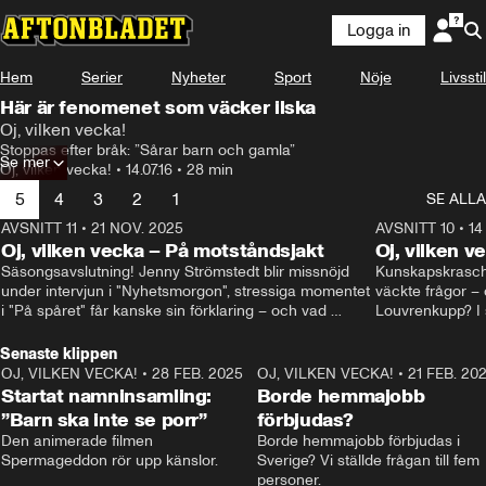
Logga in
Hem
Serier
Nyheter
Sport
Nöje
Livsstil
Här är fenomenet som väcker ilska
Oj, vilken vecka!
Stoppas efter bråk: ”Sårar barn och gamla”
Se mer
Oj, vilken vecka!
•
14.07.16
•
28 min
5
4
3
2
1
SE ALLA
AVSNITT 11
•
21 NOV. 2025
22:00
AVSNITT 10
•
14
Oj, vilken vecka – På motståndsjakt
Oj, vilken v
Säsongsavslutning! Jenny Strömstedt blir missnöjd 
Kunskapskraschen
under intervjun i "Nyhetsmorgon", stressiga momentet 
väckte frågor – 
i "På spåret" får kanske sin förklaring – och vad 
Louvrenkupp? I s
drömmer egentligen Liberalerna om? I studion: Oisin 
Svenson.
Cantwell och Karin Pettersson.
Senaste klippen
OJ, VILKEN VECKA!
•
28 FEB. 2025
2:40
OJ, VILKEN VECKA!
•
21 FEB. 20
Startat namninsamling:
Borde hemmajobb
”Barn ska inte se porr”
förbjudas?
Den animerade filmen 
Borde hemmajobb förbjudas i 
Spermageddon rör upp känslor.
Sverige? Vi ställde frågan till fem 
personer.