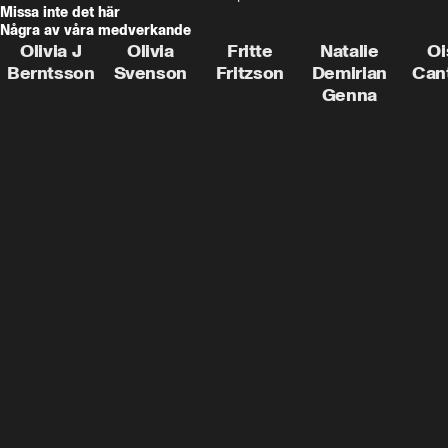
Missa inte det här
Några av våra medverkande
Olivia J
Olivia
Fritte
Natalie
Oi
Berntsson
Svenson
Fritzson
Demirian
Can
Genna