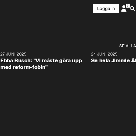
Logga in
SE ALLA
1
27 JUNI 2025
1:24
24 JUNI 2025
Ebba Busch: ”Vi måste göra upp
Se hela Jimmie Å
med reform-fobin”