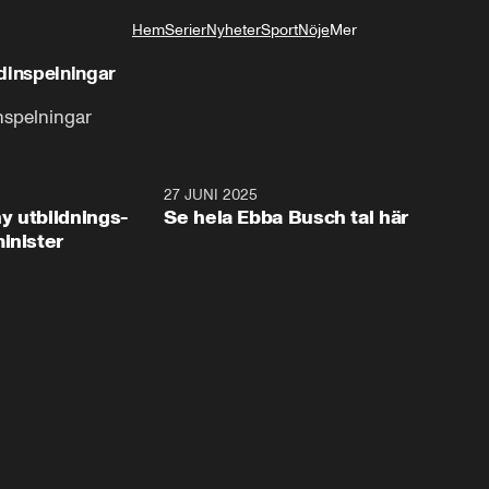
Hem
Serier
Nyheter
Sport
Nöje
Mer
Livsstil
dinspelningar
nspelningar
2:28
27 JUNI 2025
32:2
y utbildnings-
Se hela Ebba Busch tal här
inister