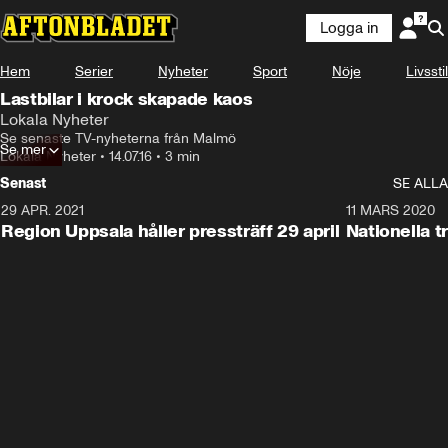
Logga in
Hem
Serier
Nyheter
Sport
Nöje
Livsstil
Lastbilar i krock skapade kaos
Lokala Nyheter
Se senaste TV-nyheterna från Malmö
Se mer
Lokala Nyheter
•
14.07.16
•
3 min
Senast
SE ALLA
29 APR. 2021
20:21
11 MARS 2020
Region Uppsala håller pressträff 29 april
Nationella t