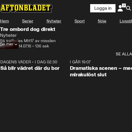
Logga in
Hem
Serier
Nyheter
Sport
Nöje
Livsstil
Tre ombord dog direkt
Nyheter
Så träffades MH17 av missilen
Se mer
Nyheter
•
14.07.16
•
136 sek
SE ALLA
DAGENS VÄDER
•
I DAG 02:30
1:06
I GÅR 19:07
Så blir vädret där du bor
Dramatiska scenen – me
mirakulöst slut