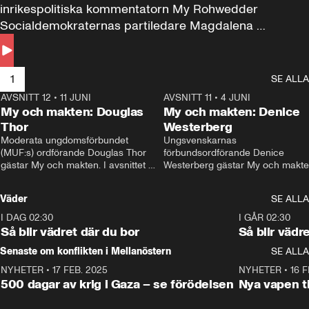
inrikespolitiska kommentatorn My Rohwedder 
Socialdemokraternas partiledare Magdalena 
Andersson till svars.
1
SE ALLA
AVSNITT 12
•
11 JUNI
26:27
AVSNITT 11
•
4 JUNI
2
My och makten: Douglas
My och makten: Denice
Thor
Westerberg
Moderata ungdomsförbundet 
Ungsvenskarnas 
(MUF:s) ordförande Douglas Thor 
förbundsordförande Denice 
gästar My och makten. I avsnittet 
Westerberg gästar My och makten.
diskuteras tonårsutvisningarna och 
avsnittet diskuteras migrationsfrå
hur Moderaterna ska locka väljare till 
och hur SD ska locka kvinnliga 
Väder
SE ALLA
valet i höst. 
väljare. 
I DAG 02:30
1:06
I GÅR 02:30
Så blir vädret där du bor
Så blir vädr
Senaste om konflikten i Mellanöstern
SE ALLA
NYHETER
•
17 FEB. 2025
0:45
NYHETER
•
16 F
500 dagar av krig i Gaza – se förödelsen
Nya vapen ti