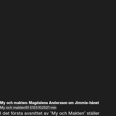
My och makten: Magdalena Andersson om Jimmie-hånet
My och makten
S1 E1
23.10.25
21 min
I det första avsnittet av ”My och Makten” ställer 