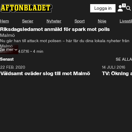
Logga in
Hem
Serier
Nyheter
Sport
Nöje
Livsstil
Riksdagsledamot anmäld för spark mot polis
Malmö
Nu går han till attack mot polisen – här får du dina lokala nyheter från 
Malmö
Se mer
Malmö
•
14.07.16
•
4 min
Senast
SE ALLA
22 FEB. 2020
0:35
14 JULI 2016
Våldsamt oväder slog till mot Malmö
TV: Ökning a