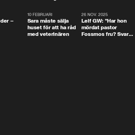
4:24
10 FEBRUARI
4:13
26 NOV. 2025
8:1
der –
Sara måste sälja
Leif GW: ”Har hon
huset för att ha råd
mördat pastor
med veterinären
Fossmos fru? Svar
nej.”