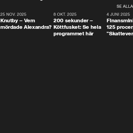
SE ALLA
3
25 NOV. 2025
31:05
8 OKT. 2025
4:29
4 JUNI 2025
Knutby – Vem
200 sekunder –
Finansmin
mördade Alexandra?
Köttfusket: Se hela
125 procent
programmet här
"Skattever
viktig uppg