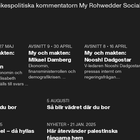
r inrikespolitiska kommentatorn My Rohwedder Soci
27 MAJ
3:51
AVSNITT 9
•
30 APRIL
24:00
AVSNITT 8
•
16 APRIL
25:1
kten:
My och makten:
My och makten:
Mikael Damberg
Nooshi Dadgostar
on
Ekonomin, 
V-ledaren Nooshi Dadgostar
finansministerrollen och 
pressas internt om 
onomin och 
demografikrisen. 
regeringsfrågan.

lisabeth 
Oppositionen ställs till svars 
I Aftonbladets 
ls till svars 
när Socialdemokraternas 
partiledarutfrågning ”My 
stern gästar 
Mikael Damberg gästar My 
och Makten” sätter hon ner 
My och Makten. 
och Makten. 
foten mot kritikerna:

1:06
5 AUGUSTI
1:0
– Vi ställer upp i val. Ska vi 
 du bor
Så blir vädret där du bor
vara med så sitter vi förstås 
25
1:22
NYHETER
•
21 JAN. 2025
0:5
ael – då hyllas
Här återvänder palestinska
fångarna hem