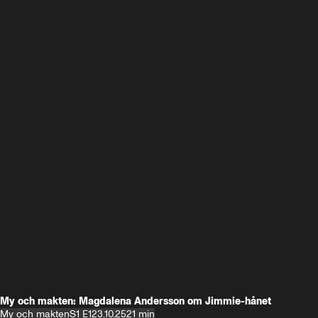
My och makten: Magdalena Andersson om Jimmie-hånet
My och makten
S1 E1
23.10.25
21 min