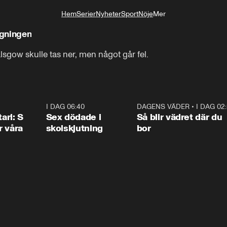
Hem
Serier
Nyheter
Sport
Nöje
Mer
Livsstil
ngningen
sgow skulle tas ner, men något går fel.
1:36
I DAG 06:40
0:47
DAGENS VÄDER
•
I DAG 02
1:0
ari: S
Sex dödade i
Så blir vädret där du
r våra
skolskjutning
bor