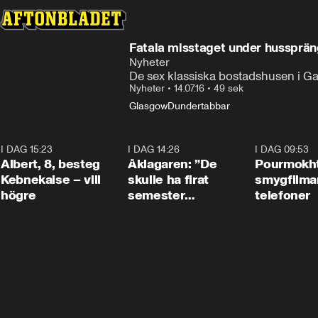
Fatala misstaget under hussprä
Nyheter
De sex klassiska bostadshusen i Gal
Nyheter
•
14.07.16
•
49 sek
Glasgow
Dundertabbar
I DAG 15:23
0:54
I DAG 14:26
1:54
I DAG 09:53
Albert, 8, besteg
Åklagaren: ”De
Pourmokht
Kebnekaise – vill
skulle ha firat
smygfilma
högre
semester
telefoner
tillsammans”