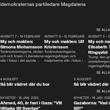
aldemokraternas partiledare Magdalena 
SE ALLA
7
AVSNITT 7
•
19 FEBRUARI
24:30
AVSNITT 6
•
12 FEBRUARI
27:30
AVSNITT 5
•
My och makten:
My och makten: Ulf
My och ma
Simona Mohamsson
Kristersson
Elisabeth
 
Tonårsutvisningarna, skolan 
Tonårsutvisningarna, 
Ringqvist
och och krisen i Liberalerna 
regeringsfrågan och 
Trump, den gr
står i fokus i det sjunde 
matpriserna står i fokus i 
omställningen
avsnittet av ”My och 
det sjätte avsnittet av ”My 
regeringsfråga
makten”. Se när 
och makten”. Se när 
centrum i det 
SE ALLA
Aftonbladets inrikespolitiska 
Aftonbladets inrikespolitiska 
avsnittet av ”
kommentator My 
kommentator My 
6
4 AUGUSTI
1:06
3 AUGUSTI
Makten”. Se nä
Rohwedder ställer 
Rohwedder ställer 
Så blir vädret där du bor
Så blir vädret där
Aftonbladets in
utbildnings- och 
statsminister Ulf Kristersson 
kommentator 
SE ALLA
integrationsminister Simona 
till svars.
Rohwedder stäl
Mohamsson till svars.
Centerpartiets
2
NYHETER
•
16 JAN. 2025
1:01
NYHETER
•
16 JAN. 20
Thand Ring till
Ahmed, 40, är fast i Gaza: ”Vill
Gazaborna: ”Vad s
tillbaka till Sverige”
till?”