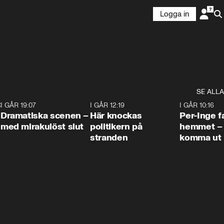
Logga in
SE ALLA
:30
6
I GÅR 19:07
0:42
I GÅR 12:19
0:45
I GÅR 10:16
Dramatiska scenen –
Här knockas
Per-Inge fa
med mirakulöst slut
politikern på
hemmet – 
stranden
komma ut