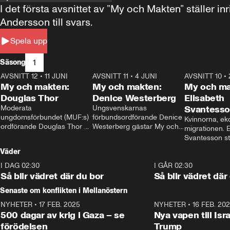
I det första avsnittet av ”My och Makten” ställe
Andersson till svars.
Spela upp
1
Säsong
AVSNITT 12
•
11 JUNI
26:27
AVSNITT 11
•
4 JUNI
23:40
AVSNITT 10
•
My och makten:
My och makten:
My och ma
Douglas Thor
Denice Westerberg
Elisabeth
Moderata 
Ungsvenskarnas 
Svantess
ungdomsförbundet (MUF:s) 
förbundsordförande Denice 
Kvinnorna, ek
ordförande Douglas Thor 
Westerberg gästar My och 
migrationen. E
gästar My och makten. I 
makten. I avsnittet 
Svantesson stäl
avsnittet diskuteras 
diskuteras migrationsfrågan 
när finansmini
Väder
tonårsutvisningarna och hur 
och hur SD ska locka 
Moderaterna ska locka 
kvinnliga väljare. 
I DAG 02:30
1:06
I GÅR 02:30
väljare till valet i höst. 
Så blir vädret där du bor
Så blir vädret där
Senaste om konflikten i Mellanöstern
NYHETER
•
17 FEB. 2025
0:45
NYHETER
•
16 FEB. 20
500 dagar av krig i Gaza – se
Nya vapen till Isr
förödelsen
Trump