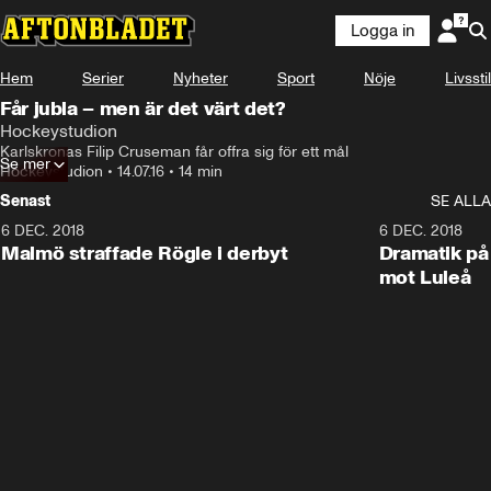
Logga in
Hem
Serier
Nyheter
Sport
Nöje
Livsstil
Får jubla – men är det värt det?
Hockeystudion
Karlskronas Filip Cruseman får offra sig för ett mål
Se mer
Hockeystudion
•
14.07.16
•
14 min
Senast
SE ALLA
6 DEC. 2018
0:50
6 DEC. 2018
Malmö straffade Rögle i derbyt
Dramatik på
mot Luleå