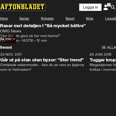
Logga in
Hem
Serier
Nyheter
Sport
Nöje
Livsstil
Rasar mot detaljen i ”Så mycket bättre”
OMG News
"Hur kan de göra så här mot henne?”
Se mer
OMG News
•
14.07.16
•
12 min
Senast
SE ALLA
29 NOV. 2017
14:21
28 JUNI 2018
Går ut på stan utan byxor: ”Stor trend”
Tuggar kro
Omtalade nakenmodet – kan du se vem av tjejerna 
Megastjärnan hit
som är halvnaken?
kräkas i munnen