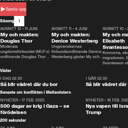
Spela upp
1
Säsong
AVSNITT 12
•
11 JUNI
26:27
AVSNITT 11
•
4 JUNI
23:40
AVSNITT 10
•
My och makten:
My och makten:
My och ma
Douglas Thor
Denice Westerberg
Elisabeth
Moderata 
Ungsvenskarnas 
Svantess
ungdomsförbundet (MUF:s) 
förbundsordförande Denice 
Kvinnorna, ek
ordförande Douglas Thor 
Westerberg gästar My och 
migrationen. E
gästar My och makten. I 
makten. I avsnittet 
Svantesson stäl
avsnittet diskuteras 
diskuteras migrationsfrågan 
när finansmini
Väder
tonårsutvisningarna och hur 
och hur SD ska locka 
Moderaterna ska locka 
kvinnliga väljare. 
I DAG 02:30
1:06
I GÅR 02:30
väljare till valet i höst. 
Så blir vädret där du bor
Så blir vädret där
Senaste om konflikten i Mellanöstern
NYHETER
•
17 FEB. 2025
0:45
NYHETER
•
16 FEB. 20
500 dagar av krig i Gaza – se
Nya vapen till Isr
förödelsen
Trump
200 sekunder