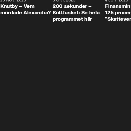
3
25 NOV. 2025
31:05
8 OKT. 2025
4:29
4 JUNI 2025
Knutby – Vem
200 sekunder –
Finansmin
mördade Alexandra?
Köttfusket: Se hela
125 procent
programmet här
"Skattever
viktig uppg