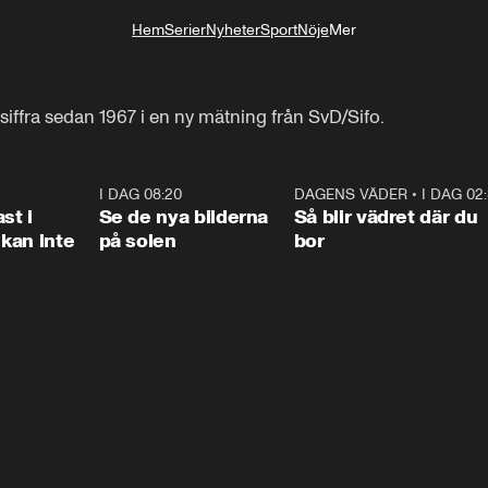
Hem
Serier
Nyheter
Sport
Nöje
Mer
Livsstil
iffra sedan 1967 i en ny mätning från SvD/Sifo.
1:26
I DAG 08:20
0:31
DAGENS VÄDER
•
I DAG 02
1:0
st i
Se de nya bilderna
Så blir vädret där du
kan inte
på solen
bor