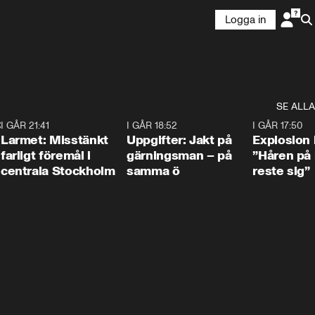
Logga in
SE ALLA
:30
6
I GÅR 21:41
0:35
I GÅR 18:52
0:33
I GÅR 17:50
Larmet: Misstänkt
Uppgifter: Jakt på
Explosion 
farligt föremål i
gärningsman – på
”Håren på
centrala Stockholm
samma ö
reste sig”