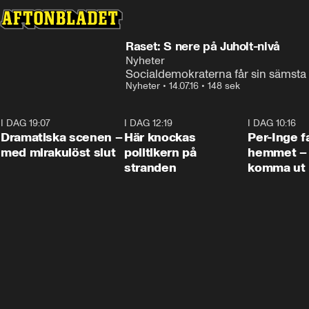
Raset: S nere på Juholt-nivå
Nyheter
Socialdemokraterna får sin sämsta s
Nyheter
•
14.07.16
•
148 sek
I DAG 19:07
0:42
I DAG 12:19
0:45
I DAG 10:16
Dramatiska scenen –
Här knockas
Per-Inge fa
med mirakulöst slut
politikern på
hemmet – 
stranden
komma ut