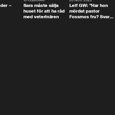
4:24
10 FEBRUARI
4:13
26 NOV. 2025
8:1
der –
Sara måste sälja
Leif GW: ”Har hon
huset för att ha råd
mördat pastor
med veterinären
Fossmos fru? Svar
nej.”