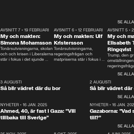
SE ALLA
7
AVSNITT 7
•
19 FEBRUARI
24:30
AVSNITT 6
•
12 FEBRUARI
27:30
AVSNITT 5
•
My och makten:
My och makten: Ulf
My och ma
Simona Mohamsson
Kristersson
Elisabeth
 
Tonårsutvisningarna, skolan 
Tonårsutvisningarna, 
Ringqvist
och och krisen i Liberalerna 
regeringsfrågan och 
Trump, den gr
står i fokus i det sjunde 
matpriserna står i fokus i 
omställningen
avsnittet av ”My och 
det sjätte avsnittet av ”My 
regeringsfråga
makten”. Se när 
och makten”. Se när 
centrum i det 
SE ALLA
Aftonbladets inrikespolitiska 
Aftonbladets inrikespolitiska 
avsnittet av ”
kommentator My 
kommentator My 
6
3 AUGUSTI
1:06
2 AUGUSTI
Makten”. Se nä
Rohwedder ställer 
Rohwedder ställer 
Så blir vädret där du bor
Så blir vädret där
Aftonbladets in
utbildnings- och 
statsminister Ulf Kristersson 
kommentator 
SE ALLA
integrationsminister Simona 
till svars.
Rohwedder stäl
Mohamsson till svars.
Centerpartiets
2
NYHETER
•
16 JAN. 2025
1:01
NYHETER
•
16 JAN. 20
Thand Ring till
Ahmed, 40, är fast i Gaza: ”Vill
Gazaborna: ”Vad s
tillbaka till Sverige”
till?”
SE ALLA