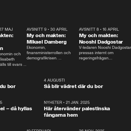
27 MAJ
3:51
AVSNITT 9
•
30 APRIL
24:00
AVSNITT 8
•
16 APRIL
25:1
kten:
My och makten:
My och makten:
Mikael Damberg
Nooshi Dadgostar
on
Ekonomin, 
V-ledaren Nooshi Dadgostar
finansministerrollen och 
pressas internt om 
onomin och 
demografikrisen. 
regeringsfrågan.

lisabeth 
Oppositionen ställs till svars 
I Aftonbladets 
ls till svars 
när Socialdemokraternas 
partiledarutfrågning ”My 
stern gästar 
Mikael Damberg gästar My 
och Makten” sätter hon ner 
My och Makten. 
och Makten. 
foten mot kritikerna:

1:06
4 AUGUSTI
1:0
– Vi ställer upp i val. Ska vi 
 du bor
Så blir vädret där du bor
vara med så sitter vi förstås 
25
1:22
NYHETER
•
21 JAN. 2025
0:5
ael – då hyllas
Här återvänder palestinska
fångarna hem