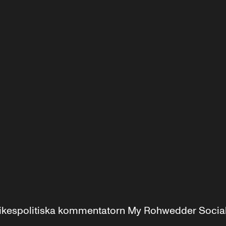
r inrikespolitiska kommentatorn My Rohwedder Soci