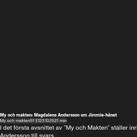
My och makten: Magdalena Andersson om Jimmie-hånet
My och makten
S1 E1
23.10.25
21 min
I det första avsnittet av ”My och Makten” ställe
Andersson till svars.