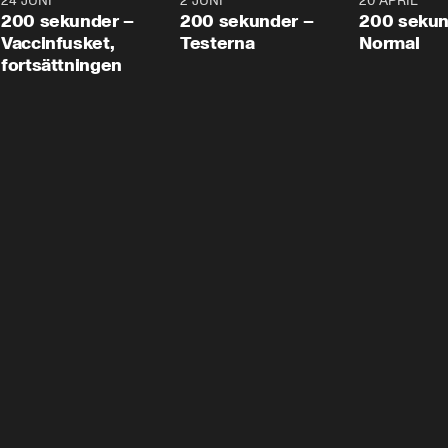
24 JUNI
5:00
2 JUNI
4:23
20 APRIL
200 sekunder –
200 sekunder –
200 sekun
Vaccinfusket,
Testerna
Normal
fortsättningen