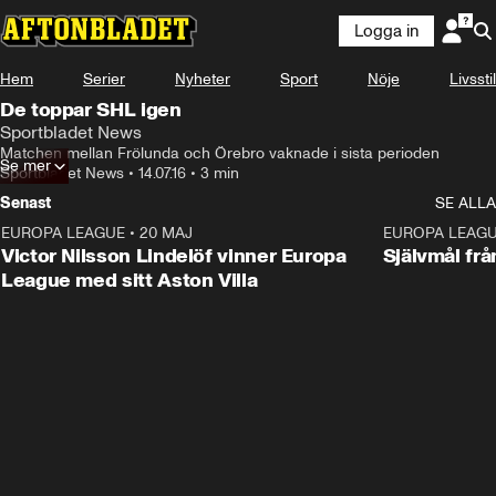
Logga in
Hem
Serier
Nyheter
Sport
Nöje
Livsstil
De toppar SHL igen
Sportbladet News
Matchen mellan Frölunda och Örebro vaknade i sista perioden
Se mer
Sportbladet News
•
14.07.16
•
3 min
Senast
SE ALLA
EUROPA LEAGUE
•
20 MAJ
1:32
EUROPA LEAG
Victor Nilsson Lindelöf vinner Europa
Självmål frå
League med sitt Aston Villa