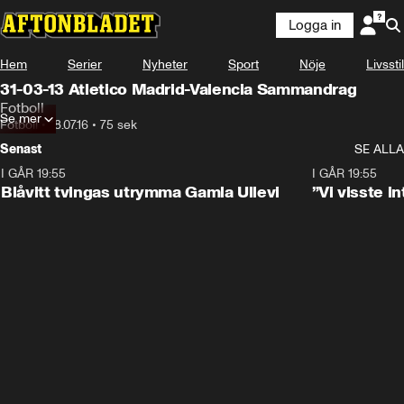
Logga in
Hem
Serier
Nyheter
Sport
Nöje
Livsstil
31-03-13 Atletico Madrid-Valencia Sammandrag
Fotboll
Se mer
Fotboll
•
18.07.16
•
75 sek
Senast
SE ALLA
I GÅR 19:55
0:29
I GÅR 19:55
Blåvitt tvingas utrymma Gamla Ullevi
”Vi visste 