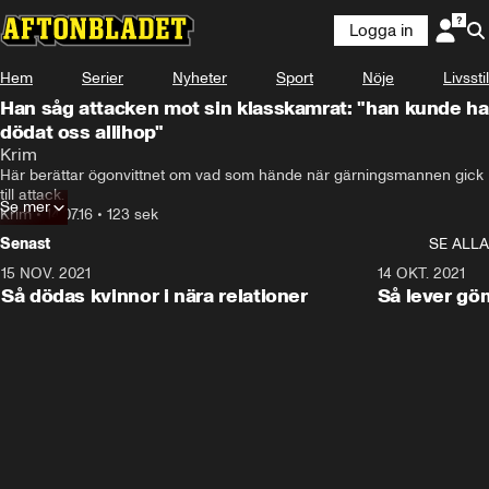
Logga in
Hem
Serier
Nyheter
Sport
Nöje
Livsstil
Han såg attacken mot sin klasskamrat: "han kunde ha
dödat oss allihop"
Krim
Här berättar ögonvittnet om vad som hände när gärningsmannen gick 
till attack.
Se mer
Krim
•
14.07.16
•
123 sek
Senast
SE ALLA
15 NOV. 2021
3:28
14 OKT. 2021
Så dödas kvinnor i nära relationer
Så lever gö