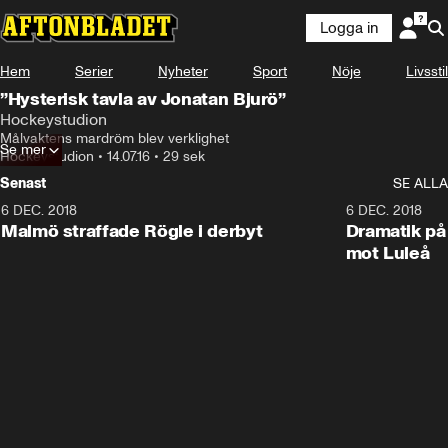
Logga in
Hem
Serier
Nyheter
Sport
Nöje
Livsstil
”Hysterisk tavla av Jonatan Bjurö”
Hockeystudion
Målvaktens mardröm blev verklighet
Se mer
Hockeystudion
•
14.07.16
•
29 sek
Senast
SE ALLA
6 DEC. 2018
0:50
6 DEC. 2018
Malmö straffade Rögle i derbyt
Dramatik på
mot Luleå