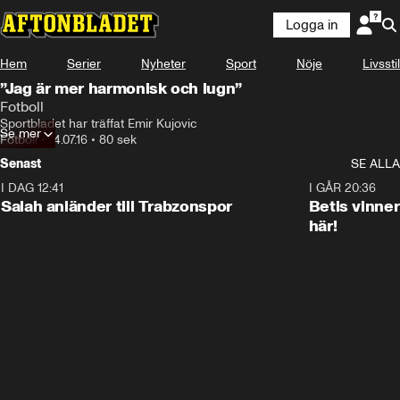
Logga in
Hem
Serier
Nyheter
Sport
Nöje
Livsstil
”Jag är mer harmonisk och lugn”
Fotboll
Sportbladet har träffat Emir Kujovic
Se mer
Fotboll
•
14.07.16
•
80 sek
Senast
SE ALLA
I DAG 12:41
0:42
I GÅR 20:36
Salah anländer till Trabzonspor
Betis vinne
här!