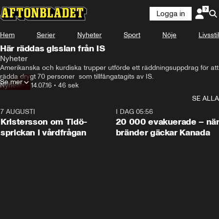
Logga in
Hem
Serier
Nyheter
Sport
Nöje
Livsstil
Här räddas gisslan från IS
Nyheter
Amerikanska och kurdiska trupper utförde ett räddningsuppdrag för att 
rädda drygt 70 personer  som tillfångatagits av IS.
Se mer
Nyheter
•
14.07.16
•
46 sek
SE ALLA
7 AUGUSTI
0:42
I DAG 05:56
Kristersson om Tidö-
20 000 evakuerade – nä
sprickan i vårdfrågan
bränder gäckar Kanada