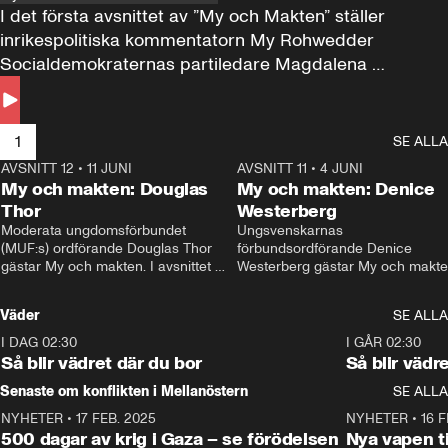
I det första avsnittet av ”My och Makten” ställer 
inrikespolitiska kommentatorn My Rohwedder 
Socialdemokraternas partiledare Magdalena 
Andersson till svars.
1
SE ALLA
AVSNITT 12
•
11 JUNI
26:27
AVSNITT 11
•
4 JUNI
2
My och makten: Douglas
My och makten: Denice
Thor
Westerberg
Moderata ungdomsförbundet 
Ungsvenskarnas 
(MUF:s) ordförande Douglas Thor 
förbundsordförande Denice 
gästar My och makten. I avsnittet 
Westerberg gästar My och makten.
diskuteras tonårsutvisningarna och 
avsnittet diskuteras migrationsfrå
hur Moderaterna ska locka väljare till 
och hur SD ska locka kvinnliga 
Väder
SE ALLA
valet i höst. 
väljare. 
I DAG 02:30
1:06
I GÅR 02:30
Så blir vädret där du bor
Så blir vädr
Senaste om konflikten i Mellanöstern
SE ALLA
NYHETER
•
17 FEB. 2025
0:45
NYHETER
•
16 F
500 dagar av krig i Gaza – se förödelsen
Nya vapen ti