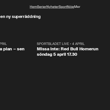
Hem
Serier
Nyheter
Sport
Nöje
Mer
Livsstil
på en ny superräddning
PRIL
1:03
SPORTBLADET LIVE
•
4 APRIL
1:0
va plan – sen
Missa inte: Red Bull Homerun
söndag 5 april 17.30