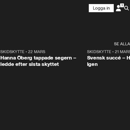
Logga in
SE ALLA
9
SKIDSKYTTE
•
22 MARS
0:55
SKIDSKYTTE
•
21 MAR
Hanna Öberg tappade segern –
Svensk succé – 
ledde efter sista skyttet
igen