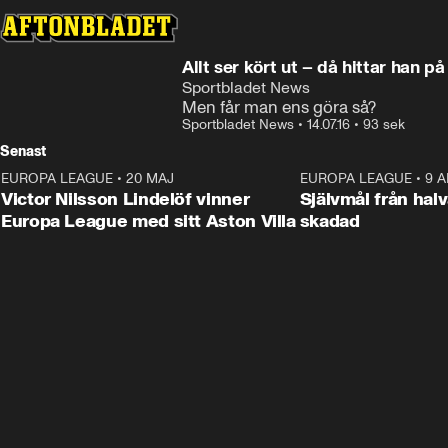
Allt ser kört ut – då hittar han 
Sportbladet News
Men får man ens göra så?
Sportbladet News
•
14.07.16
•
93 sek
Senast
EUROPA LEAGUE
•
20 MAJ
1:32
EUROPA LEAGUE
•
9 A
Victor Nilsson Lindelöf vinner
Självmål från hal
Europa League med sitt Aston Villa
skadad