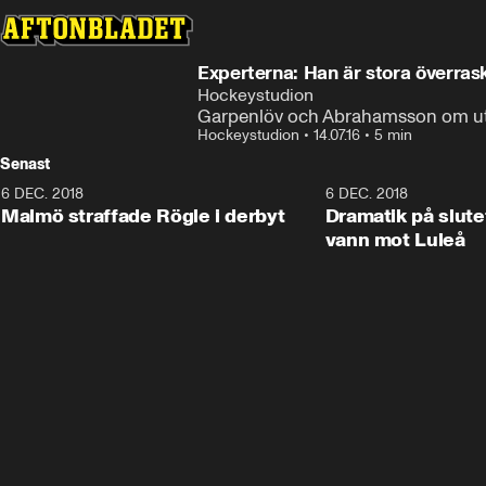
Experterna: Han är stora överras
Hockeystudion
Garpenlöv och Abrahamsson om utta
Hockeystudion
•
14.07.16
•
5 min
Senast
6 DEC. 2018
0:50
6 DEC. 2018
Malmö straffade Rögle i derbyt
Dramatik på slute
vann mot Luleå