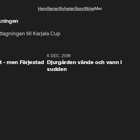
Hem
Serier
Nyheter
Sport
Nöje
Mer
Livsstil
kningen
gningen till Karjala Cup
0:35
6 DEC. 2018
0:5
t - men Färjestad
Djurgården vände och vann i
sudden