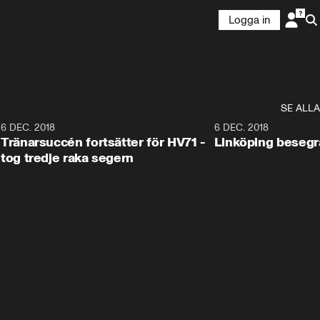
Logga in
SE ALLA
6
6 DEC. 2018
0:50
6 DEC. 2018
Tränarsuccén fortsätter för HV71 -
Linköping besegr
tog tredje raka segern