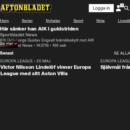
Logga in
Hem
Serier
Nyheter
Sport
Nöje
Livsstil
Här sänker han AIK i guldstriden
Sportbladet News
IFK Göteborgs Gustav Engvall tvåmålsskytt mot AIK
Se mer
Sportbladet News
•
14.07.16
•
166 sek
Senast
SE ALLA
EUROPA LEAGUE
•
20 MAJ
1:32
EUROPA LEAG
Victor Nilsson Lindelöf vinner Europa
Självmål frå
League med sitt Aston Villa