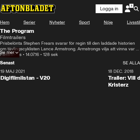
Logga in
Hem
Serier
Nyheter
Sport
Nöje
Livsstil
The Program
Filmtrailers
Prisbelönta Stephen Frears svarar för regin till den laddade historien 
om tävlingscyklisten Lance Armstrong. Armstrongs vilja att vinna var 
Se mer
så stark

Filmtrailers
•
14.07.16
•
128 sek
att den drev honom till att utföra oförlåtliga handlingar och svika alla 
Senast
SE ALLA
som trodde på honom. Hans liv avslöjar den bistra verkligheten, att 
vissa tävlingar är till synes omöjliga att vinna utan att ta till otillåtna 
19 MAJ 2021
2:00
18 DEC. 2018
medel.
Digifilmlistan - V20
Trailer: Vil
Kristerz