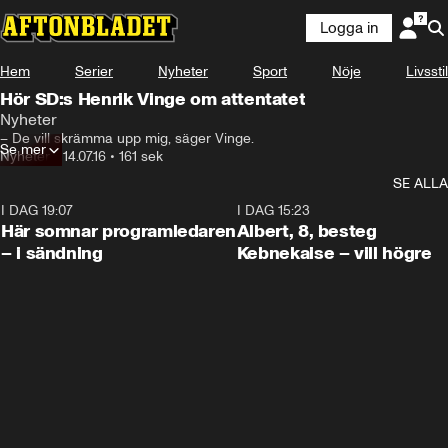
Logga in
Hem
Serier
Nyheter
Sport
Nöje
Livsstil
Hör SD:s Henrik Vinge om attentatet
Nyheter
– De vill skrämma upp mig, säger Vinge.
Se mer
Nyheter
•
14.07.16
•
161 sek
SE ALLA
I DAG 19:07
0:45
I DAG 15:23
Här somnar programledaren
Albert, 8, besteg
– i sändning
Kebnekaise – vill högre