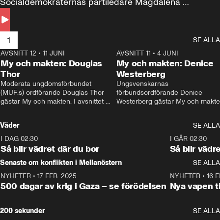
Socialdemokraternas partiledare Magdalena 
Andersson till svars.
1
SE ALLA
AVSNITT 12
•
11 JUNI
26:27
AVSNITT 11
•
4 JUNI
2
My och makten: Douglas
My och makten: Denice
Thor
Westerberg
Moderata ungdomsförbundet 
Ungsvenskarnas 
(MUF:s) ordförande Douglas Thor 
förbundsordförande Denice 
gästar My och makten. I avsnittet 
Westerberg gästar My och makten.
diskuteras tonårsutvisningarna och 
avsnittet diskuteras migrationsfrå
hur Moderaterna ska locka väljare till 
och hur SD ska locka kvinnliga 
Väder
SE ALLA
valet i höst. 
väljare. 
I DAG 02:30
1:06
I GÅR 02:30
Så blir vädret där du bor
Så blir vädr
Senaste om konflikten i Mellanöstern
SE ALLA
NYHETER
•
17 FEB. 2025
0:45
NYHETER
•
16 F
500 dagar av krig i Gaza – se förödelsen
Nya vapen ti
200 sekunder
SE ALLA