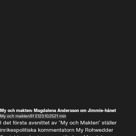
My och makten: Magdalena Andersson om Jimmie-hånet
My och makten
S1 E1
23.10.25
21 min
I det första avsnittet av ”My och Makten” ställer 
inrikespolitiska kommentatorn My Rohwedder 