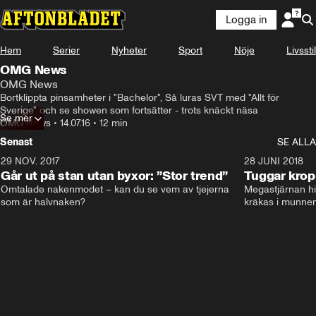
Logga in
Hem
Serier
Nyheter
Sport
Nöje
Livsstil
OMG News
OMG News
Bortklippta pinsamheter i "Bachelor", Så luras SVT med "Allt för 
Sverige" och se showen som fortsätter - trots knäckt näsa
Se mer
OMG News
•
14.07.16
•
12 min
Senast
SE ALLA
29 NOV. 2017
14:21
28 JUNI 2018
Går ut på stan utan byxor: ”Stor trend”
Tuggar kro
Omtalade nakenmodet – kan du se vem av tjejerna 
Megastjärnan hit
som är halvnaken?
kräkas i munnen