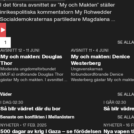
I det första avsnittet av ”My och Makten” ställer 
inrikespolitiska kommentatorn My Rohwedder 
Socialdemokraternas partiledare Magdalena 
Andersson till svars.
1
SE ALLA
AVSNITT 12
•
11 JUNI
26:27
AVSNITT 11
•
4 JUNI
2
My och makten: Douglas
My och makten: Denice
Thor
Westerberg
Moderata ungdomsförbundet 
Ungsvenskarnas 
(MUF:s) ordförande Douglas Thor 
förbundsordförande Denice 
gästar My och makten. I avsnittet 
Westerberg gästar My och makten.
diskuteras tonårsutvisningarna och 
avsnittet diskuteras migrationsfrå
hur Moderaterna ska locka väljare till 
och hur SD ska locka kvinnliga 
Väder
SE ALLA
valet i höst. 
väljare. 
I DAG 02:30
1:06
I GÅR 02:30
Så blir vädret där du bor
Så blir vädr
Senaste om konflikten i Mellanöstern
SE ALLA
NYHETER
•
17 FEB. 2025
0:45
NYHETER
•
16 F
500 dagar av krig i Gaza – se förödelsen
Nya vapen ti