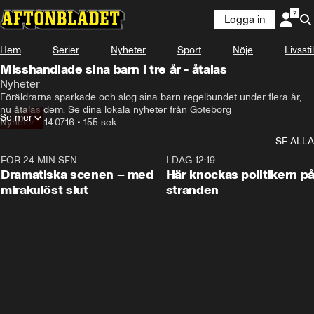
Logga in
Hem
Serier
Nyheter
Sport
Nöje
Livsstil
Misshandlade sina barn i tre år - åtalas
Nyheter
Föräldrarna sparkade och slog sina barn regelbundet under flera år, 
nu åtalas dem. Se dina lokala nyheter från Göteborg
Se mer
Nyheter
•
14.07.16
•
155 sek
SE ALLA
FÖR 24 MIN SEN
0:42
I DAG 12:19
Dramatiska scenen – med
Här knockas politikern p
mirakulöst slut
stranden