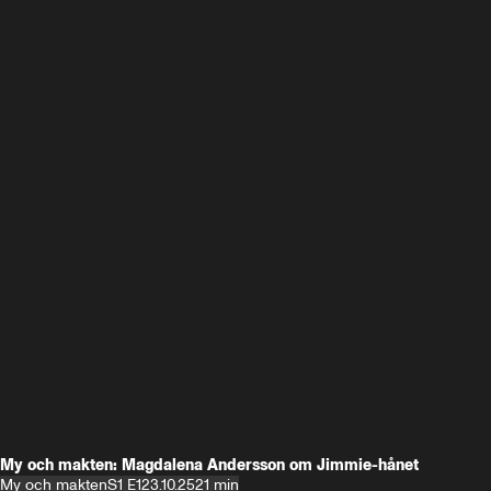
My och makten: Magdalena Andersson om Jimmie-hånet
My och makten
S1 E1
23.10.25
21 min