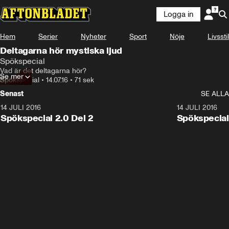
Logga in
Hem
Serier
Nyheter
Sport
Nöje
Livsstil
Deltagarna hör mystiska ljud
Spökspecial
Vad är det deltagarna hör?
Se mer
Spökspecial
•
14.07.16
•
71 sek
Senast
SE ALLA
14 JULI 2016
5:46:12
14 JULI 2016
Spökspecial 2.0 Del 2
Spökspecial 