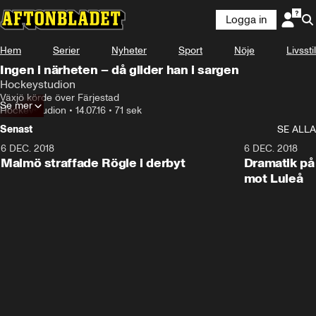
Logga in
Hem
Serier
Nyheter
Sport
Nöje
Livsstil
Ingen i närheten – då glider han i sargen
Hockeystudion
Växjö körde över Färjestad
Se mer
Hockeystudion
•
14.07.16
•
71 sek
Senast
SE ALLA
6 DEC. 2018
0:50
6 DEC. 2018
Malmö straffade Rögle i derbyt
Dramatik på
mot Luleå