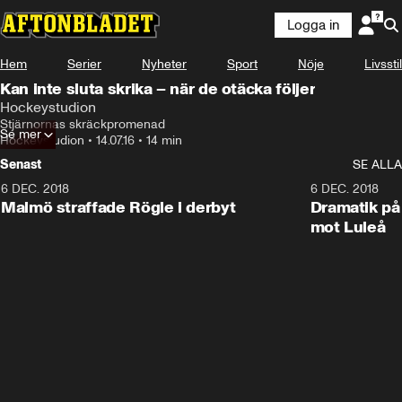
Logga in
Hem
Serier
Nyheter
Sport
Nöje
Livsstil
Kan inte sluta skrika – när de otäcka följer
Hockeystudion
Stjärnornas skräckpromenad
Se mer
Hockeystudion
•
14.07.16
•
14 min
Senast
SE ALLA
6 DEC. 2018
0:50
6 DEC. 2018
Malmö straffade Rögle i derbyt
Dramatik på
mot Luleå