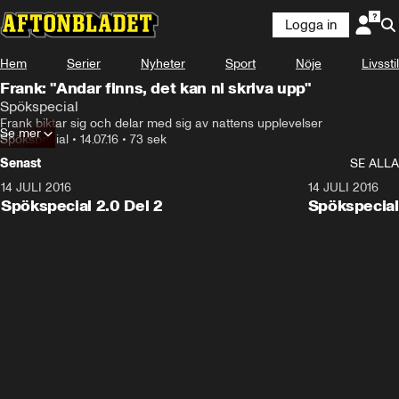
Logga in
Hem
Serier
Nyheter
Sport
Nöje
Livsstil
Frank: "Andar finns, det kan ni skriva upp"
Spökspecial
Frank biktar sig och delar med sig av nattens upplevelser
Se mer
Spökspecial
•
14.07.16
•
73 sek
Senast
SE ALLA
14 JULI 2016
5:46:12
14 JULI 2016
Spökspecial 2.0 Del 2
Spökspecial 