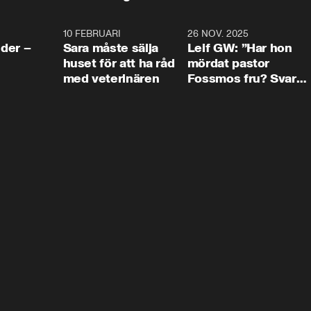
4:24
10 FEBRUARI
4:13
26 NOV. 2025
8:1
der –
Sara måste sälja
Leif GW: ”Har hon
huset för att ha råd
mördat pastor
med veterinären
Fossmos fru? Svar
nej.”