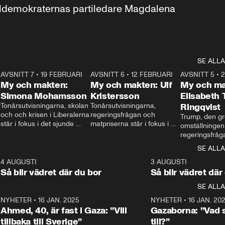
aldemokraternas partiledare Magdalena 
SE ALLA
7
AVSNITT 7
•
19 FEBRUARI
24:30
AVSNITT 6
•
12 FEBRUARI
27:30
AVSNITT 5
•
My och makten:
My och makten: Ulf
My och ma
Simona Mohamsson
Kristersson
Elisabeth
 
Tonårsutvisningarna, skolan 
Tonårsutvisningarna, 
Ringqvist
och och krisen i Liberalerna 
regeringsfrågan och 
Trump, den gr
står i fokus i det sjunde 
matpriserna står i fokus i 
omställningen
avsnittet av ”My och 
det sjätte avsnittet av ”My 
regeringsfråga
makten”. Se när 
och makten”. Se när 
centrum i det 
SE ALLA
Aftonbladets inrikespolitiska 
Aftonbladets inrikespolitiska 
avsnittet av ”
kommentator My 
kommentator My 
6
4 AUGUSTI
1:06
3 AUGUSTI
Makten”. Se nä
Rohwedder ställer 
Rohwedder ställer 
Så blir vädret där du bor
Så blir vädret där
Aftonbladets in
utbildnings- och 
statsminister Ulf Kristersson 
kommentator 
SE ALLA
integrationsminister Simona 
till svars.
Rohwedder stäl
Mohamsson till svars.
Centerpartiets
2
NYHETER
•
16 JAN. 2025
1:01
NYHETER
•
16 JAN. 20
Thand Ring till
Ahmed, 40, är fast i Gaza: ”Vill
Gazaborna: ”Vad s
tillbaka till Sverige”
till?”