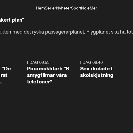
Hem
Serier
Nyheter
Sport
Nöje
Mer
Livsstil
kert plan"
kten med det ryska passagerarplanet. Flygplanet ska ha tota
1:54
I DAG 09:53
1:36
I DAG 06:40
0:4
: ”De
Pourmokhtari: ”S
Sex dödade i
irat
smygfilmar våra
skolskjutning
telefoner”
ns”