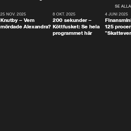
SE ALLA
3
25 NOV. 2025
31:05
8 OKT. 2025
4:29
4 JUNI 2025
Knutby – Vem
200 sekunder –
Finansmin
mördade Alexandra?
Köttfusket: Se hela
125 procent
programmet här
"Skattever
viktig uppg