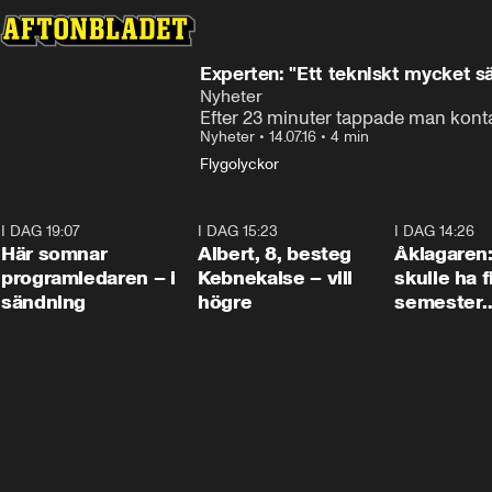
Experten: "Ett tekniskt mycket sä
Nyheter
Efter 23 minuter tappade man konta
Nyheter
•
14.07.16
•
4 min
Flygolyckor
I DAG 19:07
0:45
I DAG 15:23
0:54
I DAG 14:26
Här somnar
Albert, 8, besteg
Åklagaren
programledaren – i
Kebnekaise – vill
skulle ha f
sändning
högre
semester
tillsamma