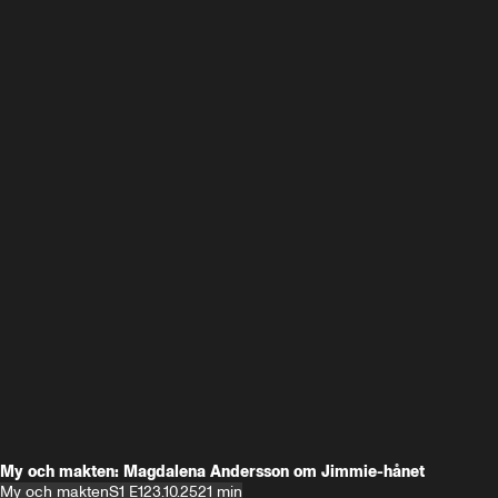
My och makten: Magdalena Andersson om Jimmie-hånet
My och makten
S1 E1
23.10.25
21 min