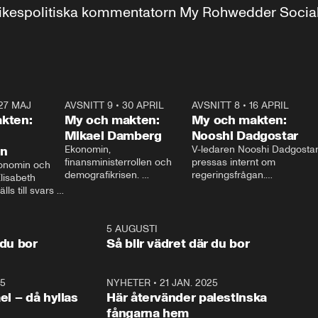
r inrikespolitiska kommentatorn My Rohwedder Soci
27 MAJ
3:51
AVSNITT 9
•
30 APRIL
24:00
AVSNITT 8
•
16 APRIL
25:1
kten:
My och makten:
My och makten:
Mikael Damberg
Nooshi Dadgostar
on
Ekonomin, 
V-ledaren Nooshi Dadgostar
finansministerrollen och 
pressas internt om 
onomin och 
demografikrisen. 
regeringsfrågan.

lisabeth 
Oppositionen ställs till svars 
I Aftonbladets 
ls till svars 
när Socialdemokraternas 
partiledarutfrågning ”My 
stern gästar 
Mikael Damberg gästar My 
och Makten” sätter hon ner 
My och Makten. 
och Makten. 
foten mot kritikerna:

1:06
5 AUGUSTI
1:0
– Vi ställer upp i val. Ska vi 
 du bor
Så blir vädret där du bor
vara med så sitter vi förstås 
25
1:22
NYHETER
•
21 JAN. 2025
0:5
ael – då hyllas
Här återvänder palestinska
fångarna hem