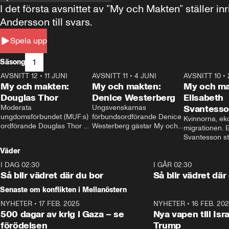
I det första avsnittet av ”My och Makten” ställe
Andersson till svars.
Spela upp
1
Säsong
AVSNITT 12
•
11 JUNI
26:27
AVSNITT 11
•
4 JUNI
23:40
AVSNITT 10
•
My och makten:
My och makten:
My och ma
Douglas Thor
Denice Westerberg
Elisabeth
Moderata 
Ungsvenskarnas 
Svantess
ungdomsförbundet (MUF:s) 
förbundsordförande Denice 
Kvinnorna, ek
ordförande Douglas Thor 
Westerberg gästar My och 
migrationen. E
gästar My och makten. I 
makten. I avsnittet 
Svantesson stäl
avsnittet diskuteras 
diskuteras migrationsfrågan 
när finansmini
Väder
tonårsutvisningarna och hur 
och hur SD ska locka 
Moderaterna ska locka 
kvinnliga väljare. 
I DAG 02:30
1:06
I GÅR 02:30
väljare till valet i höst. 
Så blir vädret där du bor
Så blir vädret där
Senaste om konflikten i Mellanöstern
NYHETER
•
17 FEB. 2025
0:45
NYHETER
•
16 FEB. 20
500 dagar av krig i Gaza – se
Nya vapen till Isr
förödelsen
Trump