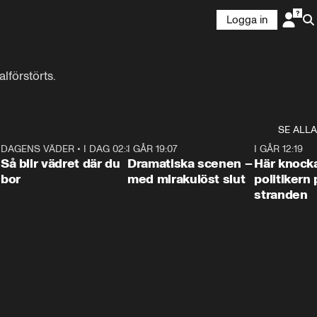
Logga in
lförstörts.
SE ALLA
7
DAGENS VÄDER
•
I DAG 02:30
1:06
I GÅR 19:07
0:42
I GÅR 12:19
Så blir vädret där du
Dramatiska scenen –
Här knock
bor
med mirakulöst slut
politikern 
stranden