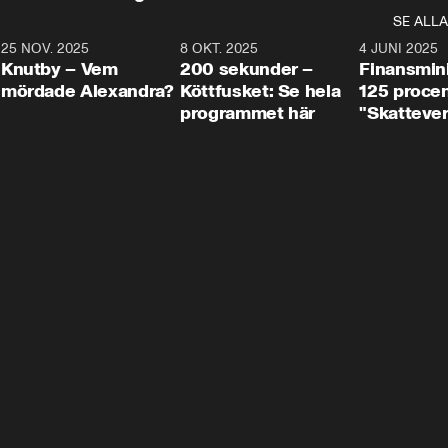
SE ALLA
3
25 NOV. 2025
31:05
8 OKT. 2025
4:29
4 JUNI 2025
Knutby – Vem
200 sekunder –
Finansmin
mördade Alexandra?
Köttfusket: Se hela
125 procent
programmet här
"Skattever
viktig uppg