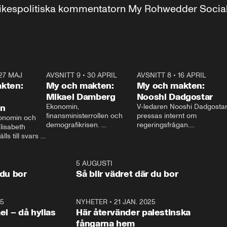
r inrikespolitiska kommentatorn My Rohwedder Soci
27 MAJ
3:51
AVSNITT 9
•
30 APRIL
24:00
AVSNITT 8
•
16 APRIL
25:1
kten:
My och makten:
My och makten:
Mikael Damberg
Nooshi Dadgostar
on
Ekonomin, 
V-ledaren Nooshi Dadgostar
finansministerrollen och 
pressas internt om 
onomin och 
demografikrisen. 
regeringsfrågan.

lisabeth 
Oppositionen ställs till svars 
I Aftonbladets 
ls till svars 
när Socialdemokraternas 
partiledarutfrågning ”My 
stern gästar 
Mikael Damberg gästar My 
och Makten” sätter hon ner 
My och Makten. 
och Makten. 
foten mot kritikerna:

1:06
5 AUGUSTI
1:0
– Vi ställer upp i val. Ska vi 
 du bor
Så blir vädret där du bor
vara med så sitter vi förstås 
25
1:22
NYHETER
•
21 JAN. 2025
0:5
ael – då hyllas
Här återvänder palestinska
fångarna hem