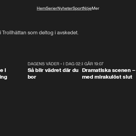
Hem
Serier
Nyheter
Sport
Nöje
Mer
Livsstil
 Trollhättan som deltog i avskedet.
0:47
DAGENS VÄDER
•
I DAG 02:30
1:06
I GÅR 19:07
0:4
e i
Så blir vädret där du
Dramatiska scenen –
ing
bor
med mirakulöst slut