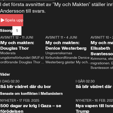
I det första avsnittet av ”My och Makten” ställe
Andersson till svars.
Spela upp
1
Säsong
AVSNITT 12
•
11 JUNI
26:27
AVSNITT 11
•
4 JUNI
23:40
AVSNITT 10
•
My och makten:
My och makten:
My och ma
Douglas Thor
Denice Westerberg
Elisabeth
Moderata 
Ungsvenskarnas 
Svantess
ungdomsförbundet (MUF:s) 
förbundsordförande Denice 
Kvinnorna, ek
ordförande Douglas Thor 
Westerberg gästar My och 
migrationen. E
gästar My och makten. I 
makten. I avsnittet 
Svantesson stäl
avsnittet diskuteras 
diskuteras migrationsfrågan 
när finansmini
Väder
tonårsutvisningarna och hur 
och hur SD ska locka 
Moderaterna ska locka 
kvinnliga väljare. 
I DAG 02:30
1:06
I GÅR 02:30
väljare till valet i höst. 
Så blir vädret där du bor
Så blir vädret där
Senaste om konflikten i Mellanöstern
NYHETER
•
17 FEB. 2025
0:45
NYHETER
•
16 FEB. 20
500 dagar av krig i Gaza – se
Nya vapen till Isr
förödelsen
Trump