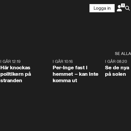
Logga in
SE ALLA
2
I GÅR 12:19
0:45
I GÅR 10:16
1:26
I GÅR 08:20
Här knockas
Per-Inge fast i
Se de nya 
politikern på
hemmet – kan inte
på solen
stranden
komma ut