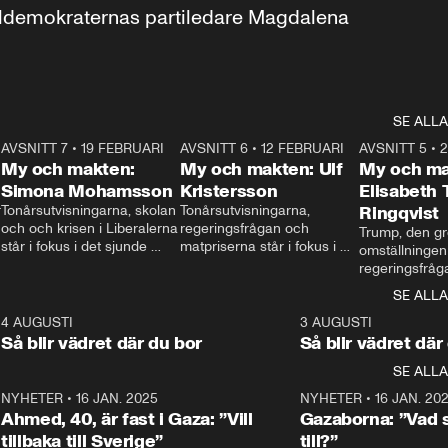
aldemokraternas partiledare Magdalena 
SE ALLA
7
AVSNITT 7
•
19 FEBRUARI
24:30
AVSNITT 6
•
12 FEBRUARI
27:30
AVSNITT 5
•
My och makten:
My och makten: Ulf
My och ma
Simona Mohamsson
Kristersson
Elisabeth
 
Tonårsutvisningarna, skolan 
Tonårsutvisningarna, 
Ringqvist
och och krisen i Liberalerna 
regeringsfrågan och 
Trump, den gr
står i fokus i det sjunde 
matpriserna står i fokus i 
omställningen
avsnittet av ”My och 
det sjätte avsnittet av ”My 
regeringsfråga
makten”. Se när 
och makten”. Se när 
centrum i det 
SE ALLA
Aftonbladets inrikespolitiska 
Aftonbladets inrikespolitiska 
avsnittet av ”
kommentator My 
kommentator My 
6
4 AUGUSTI
1:06
3 AUGUSTI
Makten”. Se nä
Rohwedder ställer 
Rohwedder ställer 
Så blir vädret där du bor
Så blir vädret där
Aftonbladets in
utbildnings- och 
statsminister Ulf Kristersson 
kommentator 
SE ALLA
integrationsminister Simona 
till svars.
Rohwedder stäl
Mohamsson till svars.
Centerpartiets
2
NYHETER
•
16 JAN. 2025
1:01
NYHETER
•
16 JAN. 20
Thand Ring till
Ahmed, 40, är fast i Gaza: ”Vill
Gazaborna: ”Vad s
tillbaka till Sverige”
till?”