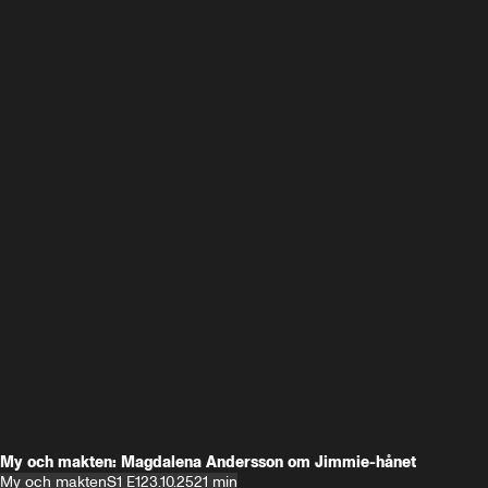
My och makten: Magdalena Andersson om Jimmie-hånet
My och makten
S1 E1
23.10.25
21 min