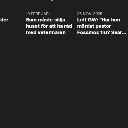
4:24
10 FEBRUARI
4:13
26 NOV. 2025
8:1
der –
Sara måste sälja
Leif GW: ”Har hon
huset för att ha råd
mördat pastor
med veterinären
Fossmos fru? Svar
nej.”