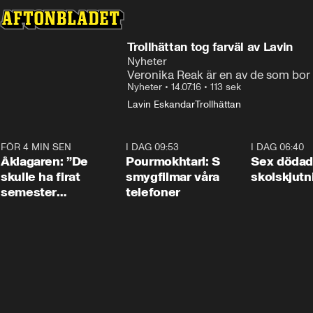
Trollhättan tog farväl av Lavin
Nyheter
Veronika Reak är en av de som bor i
Nyheter
•
14.07.16
•
113 sek
Lavin Eskandar
Trollhättan
FÖR 4 MIN SEN
2:02
I DAG 09:53
1:36
I DAG 06:40
Åklagaren: ”De
Pourmokhtari: S
Sex dödad
skulle ha firat
smygfilmar våra
skolskjutn
semester
telefoner
tillsammans”