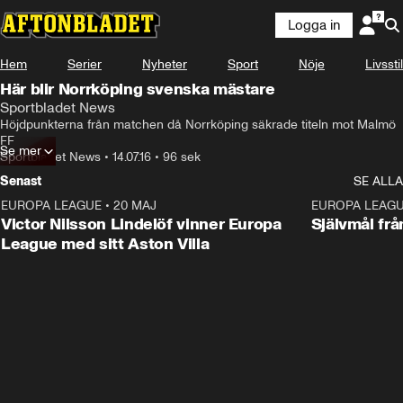
Logga in
Hem
Serier
Nyheter
Sport
Nöje
Livsstil
Här blir Norrköping svenska mästare
Sportbladet News
Höjdpunkterna från matchen då Norrköping säkrade titeln mot Malmö 
FF
Se mer
Sportbladet News
•
14.07.16
•
96 sek
Senast
SE ALLA
EUROPA LEAGUE
•
20 MAJ
1:32
EUROPA LEAG
Victor Nilsson Lindelöf vinner Europa
Självmål frå
League med sitt Aston Villa