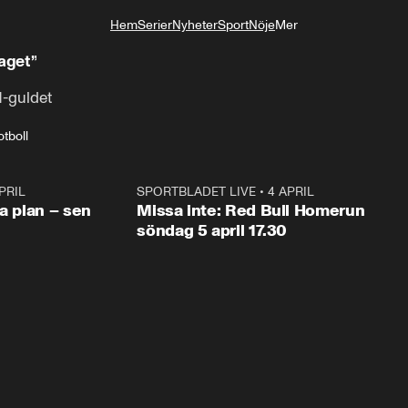
Hem
Serier
Nyheter
Sport
Nöje
Mer
Livsstil
laget”
M-guldet
otboll
PRIL
1:03
SPORTBLADET LIVE
•
4 APRIL
1:0
va plan – sen
Missa inte: Red Bull Homerun
söndag 5 april 17.30