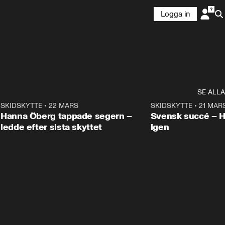
Logga in
SE ALLA
9
SKIDSKYTTE
•
22 MARS
0:55
SKIDSKYTTE
•
21 MAR
Hanna Öberg tappade segern –
Svensk succé – 
ledde efter sista skyttet
igen