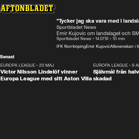
”Tycker jag ska vara med i lands
Sportbladet News
Emir Kujovic om landslaget och S
Sportbladet News
•
14.07.16
•
10 min
IFK Norrköping
Emir Kujović
Allsvenskan i f
Senast
EUROPA LEAGUE
•
20 MAJ
1:32
EUROPA LEAGUE
•
9 A
Victor Nilsson Lindelöf vinner
Självmål från hal
Europa League med sitt Aston Villa
skadad