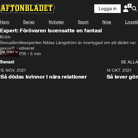
Logga in
Hem
Serier
Nyheter
Sport
Nöje
Livsstil
Expert: Förövaren iscensatte en fantasi
Krim
Sexualbrottsexperten Niklas Långström är övertygad om att dådet var 
sexuellt motiverat
Se mer
Krim
•
14.07.16
•
5 min
Senast
SE ALLA
15 NOV. 2021
3:28
14 OKT. 2021
Så dödas kvinnor i nära relationer
Så lever gö