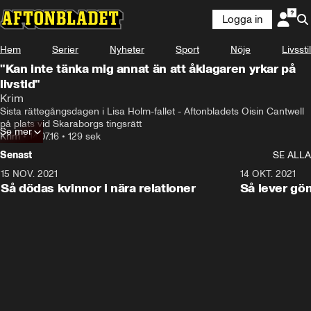
Logga in
Hem
Serier
Nyheter
Sport
Nöje
Livsstil
"Kan inte tänka mig annat än att åklagaren yrkar på
livstid"
Krim
Sista rättegångsdagen i Lisa Holm-fallet - Aftonbladets Oisin Cantwell 
på plats vid Skaraborgs tingsrätt
Se mer
Krim
•
14.07.16
•
129 sek
Senast
SE ALLA
15 NOV. 2021
3:28
14 OKT. 2021
Så dödas kvinnor i nära relationer
Så lever gö