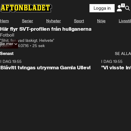
Logga in
Hem
Serier
Nyheter
Sport
Nöje
Livsstil
Här flyr SVT-profilen från huliganerna
Fotboll
"Shit, fan vad läskigt. Helvete"
Se mer
Fotboll
•
14.07.16
•
25 sek
Senast
SE ALLA
I DAG 19:55
0:29
I DAG 19:55
Blåvitt tvingas utrymma Gamla Ullevi
”Vi visste 