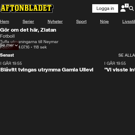
Logga in
Hem
Serier
Nyheter
Sport
Nöje
Livsstil
Gör om det här, Zlatan
Fotboll
Tuffa utmaningarna till Neymar
Se mer
Fotboll
•
14.07.16
•
118 sek
Senast
SE ALLA
I GÅR 19:55
0:29
I GÅR 19:55
Blåvitt tvingas utrymma Gamla Ullevi
”Vi visste 