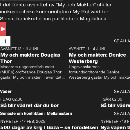
I det första avsnittet av ”My och Makten” ställer 
inrikespolitiska kommentatorn My Rohwedder 
Socialdemokraternas partiledare Magdalena 
Andersson till svars.
1
SE ALLA
AVSNITT 12
•
11 JUNI
26:27
AVSNITT 11
•
4 JUNI
2
My och makten: Douglas
My och makten: Denice
Thor
Westerberg
Moderata ungdomsförbundet 
Ungsvenskarnas 
(MUF:s) ordförande Douglas Thor 
förbundsordförande Denice 
gästar My och makten. I avsnittet 
Westerberg gästar My och makten.
diskuteras tonårsutvisningarna och 
avsnittet diskuteras migrationsfrå
hur Moderaterna ska locka väljare till 
och hur SD ska locka kvinnliga 
Väder
SE ALLA
valet i höst. 
väljare. 
I DAG 02:30
1:06
I GÅR 02:30
Så blir vädret där du bor
Så blir vädr
Senaste om konflikten i Mellanöstern
SE ALLA
NYHETER
•
17 FEB. 2025
0:45
NYHETER
•
16 F
500 dagar av krig i Gaza – se förödelsen
Nya vapen ti