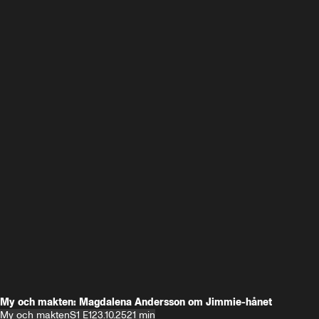
My och makten: Magdalena Andersson om Jimmie-hånet
My och makten
S1 E1
23.10.25
21 min