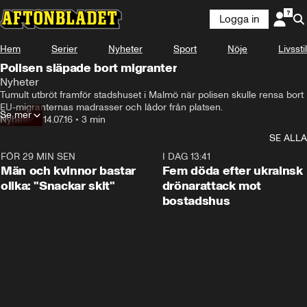
Logga in
Hem
Serier
Nyheter
Sport
Nöje
Livsstil
Polisen släpade bort migranter
Nyheter
Tumult utbröt framför stadshuset i Malmö när polisen skulle rensa bort 
EU-migranternas madrasser och lådor från platsen.
Se mer
Nyheter
•
14.07.16
•
3 min
SE ALLA
FÖR 29 MIN SEN
1:11
I DAG 13:41
Män och kvinnor bastar
Fem döda efter ukrainsk
olika: "Snackar skit"
drönarattack mot
bostadshus