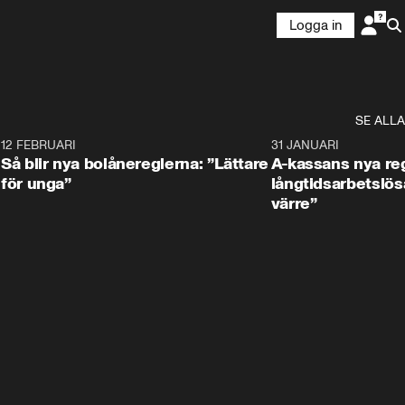
Logga in
SE ALLA
8
12 FEBRUARI
1:31
31 JANUARI
Så blir nya bolånereglerna: ”Lättare
A-kassans nya reg
för unga”
långtidsarbetslös
värre”