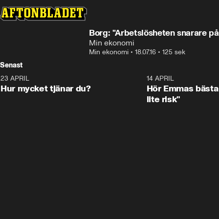
Borg: "Arbetslösheten snarare p
Min ekonomi
Min ekonomi
•
18.07.16
•
125 sek
Senast
23 APRIL
1:08
14 APRIL
Hur mycket tjänar du?
Hör Emmas bästa 
lite risk"