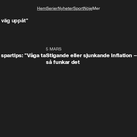
Hem
Serier
Nyheter
Sport
Nöje
Mer
Livsstil
å väg uppåt"
0:49
5 MARS
0:3
spartips: "Våga ta
Stigande eller sjunkande inflation –
så funkar det