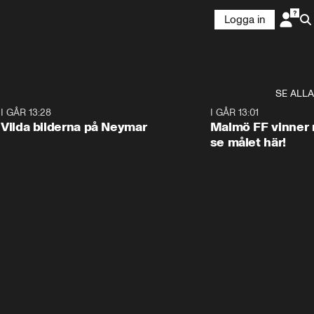
Logga in
SE ALLA
1
I GÅR 13:28
0:22
I GÅR 13:01
Vilda bilderna på Neymar
Malmö FF vinner 
se målet här!