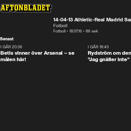
14-04-13 Athletic-Real Madrid 
Fotboll
Fotboll
•
18.07.16
•
86 sek
Senast
I GÅR 20:36
1:30
I GÅR 18:43
Betis vinner över Arsenal – se
Rydström om den 
målen här!
”Jag gnäller inte”