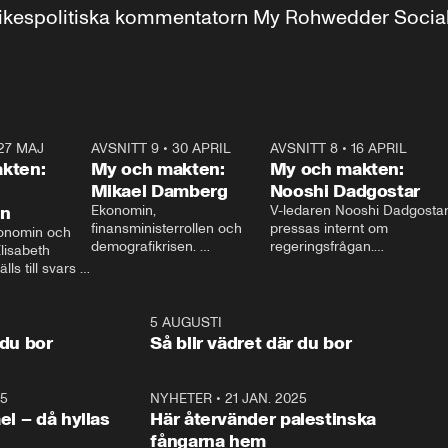
r inrikespolitiska kommentatorn My Rohwedder Soci
27 MAJ
3:51
AVSNITT 9
•
30 APRIL
24:00
AVSNITT 8
•
16 APRIL
25:1
kten:
My och makten:
My och makten:
Mikael Damberg
Nooshi Dadgostar
on
Ekonomin, 
V-ledaren Nooshi Dadgostar
finansministerrollen och 
pressas internt om 
onomin och 
demografikrisen. 
regeringsfrågan.

lisabeth 
Oppositionen ställs till svars 
I Aftonbladets 
ls till svars 
när Socialdemokraternas 
partiledarutfrågning ”My 
stern gästar 
Mikael Damberg gästar My 
och Makten” sätter hon ner 
My och Makten. 
och Makten. 
foten mot kritikerna:

1:06
5 AUGUSTI
1:0
– Vi ställer upp i val. Ska vi 
 du bor
Så blir vädret där du bor
vara med så sitter vi förstås 
25
1:22
NYHETER
•
21 JAN. 2025
0:5
ael – då hyllas
Här återvänder palestinska
fångarna hem