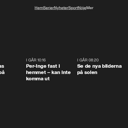
Hem
Serier
Nyheter
Sport
Nöje
Mer
Livsstil
0:45
I GÅR 10:16
1:26
I GÅR 08:20
0:3
as
Per-Inge fast i
Se de nya bilderna
på
hemmet – kan inte
på solen
komma ut