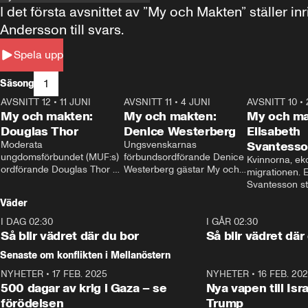
I det första avsnittet av ”My och Makten” ställe
Andersson till svars.
Spela upp
1
Säsong
AVSNITT 12
•
11 JUNI
26:27
AVSNITT 11
•
4 JUNI
23:40
AVSNITT 10
•
My och makten:
My och makten:
My och ma
Douglas Thor
Denice Westerberg
Elisabeth
Moderata 
Ungsvenskarnas 
Svantess
ungdomsförbundet (MUF:s) 
förbundsordförande Denice 
Kvinnorna, ek
ordförande Douglas Thor 
Westerberg gästar My och 
migrationen. E
gästar My och makten. I 
makten. I avsnittet 
Svantesson stäl
avsnittet diskuteras 
diskuteras migrationsfrågan 
när finansmini
Väder
tonårsutvisningarna och hur 
och hur SD ska locka 
Moderaterna ska locka 
kvinnliga väljare. 
I DAG 02:30
1:06
I GÅR 02:30
väljare till valet i höst. 
Så blir vädret där du bor
Så blir vädret där
Senaste om konflikten i Mellanöstern
NYHETER
•
17 FEB. 2025
0:45
NYHETER
•
16 FEB. 20
500 dagar av krig i Gaza – se
Nya vapen till Isr
förödelsen
Trump