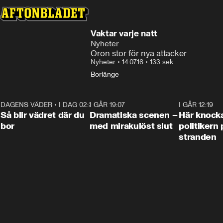
Vaktar varje natt
Nyheter
Oron stor för nya attacker
Nyheter
•
14.07.16
•
133 sek
Borlänge
DAGENS VÄDER
•
I DAG 02:30
1:06
I GÅR 19:07
0:42
I GÅR 12:19
Så blir vädret där du
Dramatiska scenen –
Här knock
bor
med mirakulöst slut
politikern 
stranden