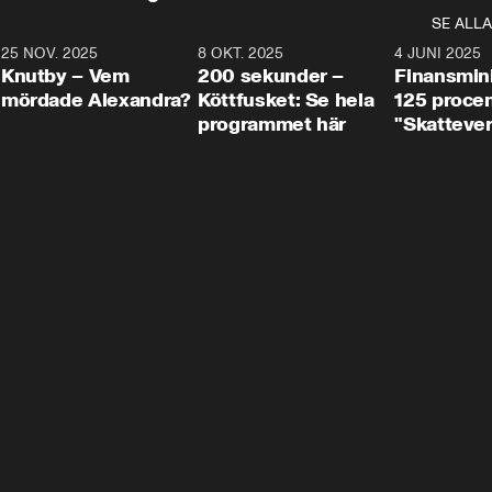
SE ALLA
3
25 NOV. 2025
31:05
8 OKT. 2025
4:29
4 JUNI 2025
Knutby – Vem
200 sekunder –
Finansmin
mördade Alexandra?
Köttfusket: Se hela
125 procent
programmet här
"Skattever
viktig uppg