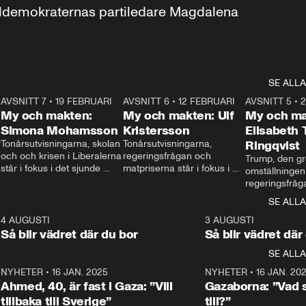
aldemokraternas partiledare Magdalena 
SE ALLA
7
AVSNITT 7
•
19 FEBRUARI
24:30
AVSNITT 6
•
12 FEBRUARI
27:30
AVSNITT 5
•
My och makten:
My och makten: Ulf
My och ma
Simona Mohamsson
Kristersson
Elisabeth
 
Tonårsutvisningarna, skolan 
Tonårsutvisningarna, 
Ringqvist
och och krisen i Liberalerna 
regeringsfrågan och 
Trump, den gr
står i fokus i det sjunde 
matpriserna står i fokus i 
omställningen
avsnittet av ”My och 
det sjätte avsnittet av ”My 
regeringsfråga
makten”. Se när 
och makten”. Se när 
centrum i det 
SE ALLA
Aftonbladets inrikespolitiska 
Aftonbladets inrikespolitiska 
avsnittet av ”
kommentator My 
kommentator My 
6
4 AUGUSTI
1:06
3 AUGUSTI
Makten”. Se nä
Rohwedder ställer 
Rohwedder ställer 
Så blir vädret där du bor
Så blir vädret där
Aftonbladets in
utbildnings- och 
statsminister Ulf Kristersson 
kommentator 
SE ALLA
integrationsminister Simona 
till svars.
Rohwedder stäl
Mohamsson till svars.
Centerpartiets
2
NYHETER
•
16 JAN. 2025
1:01
NYHETER
•
16 JAN. 20
Thand Ring till
Ahmed, 40, är fast i Gaza: ”Vill
Gazaborna: ”Vad s
tillbaka till Sverige”
till?”