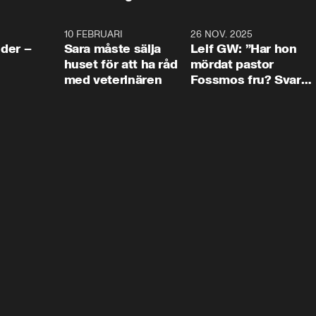
4:24
10 FEBRUARI
4:13
26 NOV. 2025
8:1
der –
Sara måste sälja
Leif GW: ”Har hon
huset för att ha råd
mördat pastor
med veterinären
Fossmos fru? Svar
nej.”