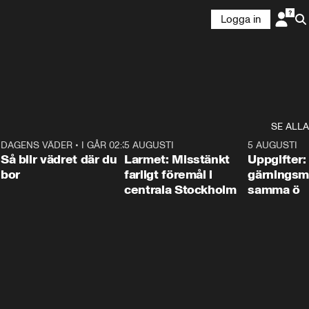
Logga in
SE ALLA
1
DAGENS VÄDER
•
I GÅR 02:30
1:06
5 AUGUSTI
0:35
5 AUGUSTI
Så blir vädret där du
Larmet: Misstänkt
Uppgifter:
bor
farligt föremål i
gärningsm
centrala Stockholm
samma ö