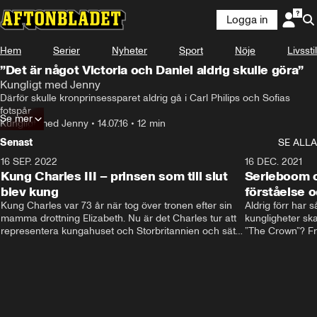
Logga in
Hem
Serier
Nyheter
Sport
Nöje
Livsstil
”Det är något Victoria och Daniel aldrig skulle göra”
Kungligt med Jenny
Därför skulle kronprinsessparet aldrig gå i Carl Philips och Sofias 
fotspår
Se mer
Kungligt med Jenny
•
14.07.16
•
12 min
Senast
SE ALLA
16 SEP. 2022
3:40
16 DEC. 2021
Kung Charles III – prinsen som till slut
Serieboom o
blev kung
förståelse o
Kung Charles var 73 år när tog över tronen efter sin 
Aldrig förr har 
mamma drottning Elizabeth. Nu är det Charles tur att 
kungligheter ska
representera kungahuset och Storbritannien och sätta 
”The Crown”? Frå
sin egen prägel på den kungliga rollen.
Storbritannien. 
förståelse och h
kungahuset komm
kungaserier är 