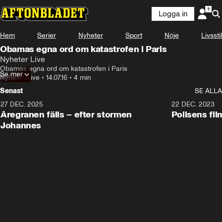
Logga in
Hem
Serier
Nyheter
Sport
Nöje
Livsstil
Obamas egna ord om katastrofen i Paris
Nyheter Live
Obamas egna ord om katastrofen i Paris
Se mer
Nyheter Live
•
14.07.16
•
4 min
Senast
SE ALLA
27 DEC. 2025
0:18
22 DEC. 2023
Åregranen fälls – efter stormen
Polisens fil
Johannes